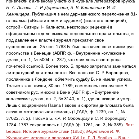
привлекли к активному участию в журнале литераторов кружка
Н. А. Львова
:
Г. Р. Державина
,
В. В. Капниста
и
И. И.
Хемницера
. Публикация в нем державинского переложения 81-
го псалма («Властителям и судиям») (изъятого полицией),
острой «Сатиры I» Капниста, некоторых рецензий в
официальном отделе вызвала недовольство правительства, и
под давлением властей журнал прекратил свое
существование. 25 янв. 1783 Б. был назначен советником рус.
посольства в Венеции (АВПР, ф. «Внутренние коллежские
дела», оп. 1, № 5004, л. 237), что являлось своего рода
почетной ссылкой. Более того, Б. прямо запретили заниматься
литературной деятельностью. Все попытки С. Р. Воронцова,
посланника в Лондоне, облегчить судьбу Б. не имели успеха.
Только к кон. жизни, 30 авг. 1789, состоялось назначение Б.
советником рус. миссии в Вене (АВПР, ф. «Внутренние
коллежские дела», оп. 2, № 3140, л. 1), где он вскоре и умер.
Лишь с воцарением Павла I вдове и сиротам дипломата была
оказана материальная помощь (ЦГАДА, ф. 1239, оп. 1, №
37022, л. 2). Письма Б. к
А. Р. Воронцову
и С. Р. Воронцову
1784–1787 сохранились в ЦГАДА (ф. 1261, оп. 3, № 385).
Лит.:
Берков. История журналистики (1952);
Мартынов И. Ф
.
Журналист, историк и дипломат XVIII в. Г. Л. Брайко. – В кн.: