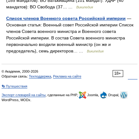
(185 мандатов): ВО Батькивщина (101 мандат): УДАР (40
мандатов): ВО Свобода (37… …
Википедия
Список членов Военного совета Российской империи
—
Основная статья: Военный совет Российской империи Список
членов Совета военного министра и Военного совета
Российской империи. В состав Совета военного министра
первоначально входили военный министр (он же и
председатель), семь директоров… …
Википедия
© Академик, 2000-2026
18+
Обратная связь:
Техподдержка
,
Реклама на сайте
👣 Путешествия
Экспорт словарей на сайты
, сделанные на PHP,
Joomla,
Drupal,
WordPress, MODx.