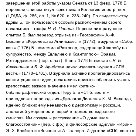
завершении этой работы указом Сената от 13 февр. 1778 Б.
перевели с чином титул. советника в Коллегию иностр. дел
(ЦГАДА, ф. 286, оп. 1, № 620, л. 238–240). По свидетельству
вдовы Б., он пользовался особым расположением своего
начальника – графа
Н. И. Панина
. Первым литературным
опытом Б. был перевод отрывка из «Географии» А.-Ф.
Бюшинга «Королевство Аглинское…» (1772); в журнале «Собр.
ков.» (1776) Б. поместил «Разговор, содержащий жалобу на
супружество, между Евлалиею и Ксантиппою» Эразма
Роттердамского (пер. с лат.). В янв. 1778 Б. вместе с
Я. Б.
Княжниным
и
Б. Ф. Арндтом
начал издавать журнал «СПб.
вестн.» (1778–1781). В журнале активно пропагандировались
конституционные идеи, печатались призывы облегчить участь
крепостных; важное значение имел критико-
библиографический отдел. Перу Б. в «СПб. вестн.»
принадлежат переводы из «Диалогов Диогена» К.-М. Виланда,
идейно близких ему ненавистью к деспотизму и роскоши,
апологией умеренности, верой в торжество «здравого
смысла». Им созвучны рассуждение «О домашнем
благосостоянии» (пер. с фр.) и философские идиллии «Ирин»
Э.-Х. Клейста и «Вечность» А. Галлера. Издатели «СПб. вестн.»