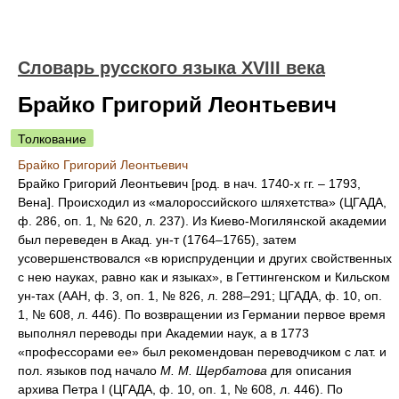
Словарь русского языка XVIII века
Брайко Григорий Леонтьевич
Толкование
Брайко Григорий Леонтьевич
Брайко Григорий Леонтьевич [род. в нач. 1740-х гг. – 1793,
Вена]. Происходил из «малороссийского шляхетства» (ЦГАДА,
ф. 286, оп. 1, № 620, л. 237). Из Киево-Могилянской академии
был переведен в Акад. ун-т (1764–1765), затем
усовершенствовался «в юриспруденции и других свойственных
с нею науках, равно как и языках», в Геттингенском и Кильском
ун-тах (ААН, ф. 3, оп. 1, № 826, л. 288–291; ЦГАДА, ф. 10, оп.
1, № 608, л. 446). По возвращении из Германии первое время
выполнял переводы при Академии наук, а в 1773
«профессорами ее» был рекомендован переводчиком с лат. и
пол. языков под начало
М. М. Щербатова
для описания
архива Петра I (ЦГАДА, ф. 10, оп. 1, № 608, л. 446). По